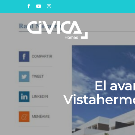
El av
Vistahermo