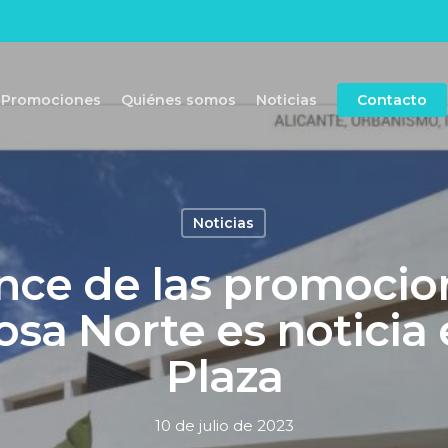
Promociones
Quiénes somos
Noticias
Contacto
Noticias
ance de las promocio
sa Norte es noticia 
Plaza
10 de julio de 2023