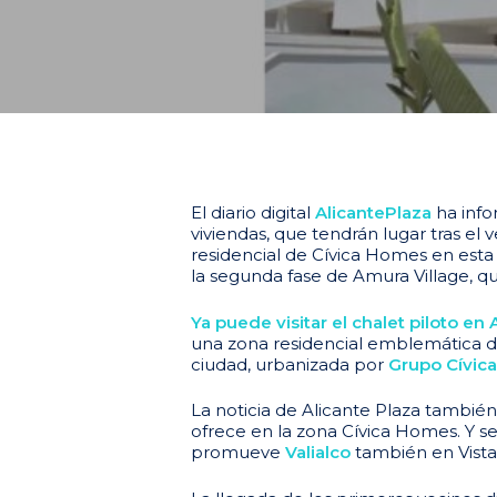
El diario digital
AlicantePlaza
ha info
viviendas, que tendrán lugar tras el 
residencial de Cívica Homes en esta
la segunda fase de Amura Village, q
Ya puede visitar el chalet piloto en
una zona residencial emblemática de
ciudad, urbanizada por
Grupo Cívica
La noticia de Alicante Plaza tambié
ofrece en la zona Cívica Homes. Y
promueve
Valialco
también en Vista