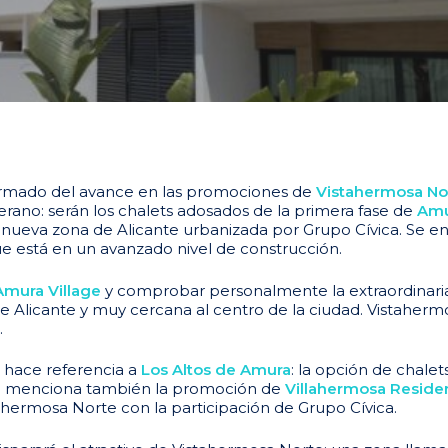
rmado del avance en las promociones de
Vistahermosa No
verano: serán los chalets adosados de la primera fase de
Amu
 nueva zona de Alicante urbanizada por Grupo Cívica. Se en
ue está en un avanzado nivel de construcción.
 Amura Village
y comprobar personalmente la extraordinaria 
 Alicante y muy cercana al centro de la ciudad. Vistaherm
.
n hace referencia a
Los Altos de Amura
: la opción de chalet
 se menciona también la promoción de
Villahermosa Residen
hermosa Norte con la participación de Grupo Cívica.