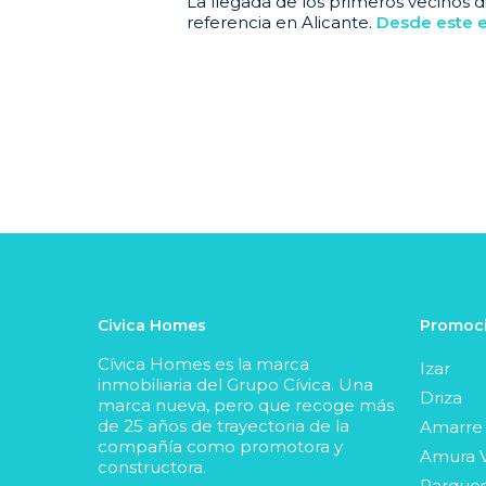
La llegada de los primeros vecinos d
referencia en Alicante.
Desde este e
Civica Homes
Promoci
Cívica Homes es la marca
Izar
inmobiliaria del Grupo Cívica. Una
Driza
marca nueva, pero que recoge más
de 25 años de trayectoria de la
Amarre
compañía como promotora y
Amura V
constructora.
Parques