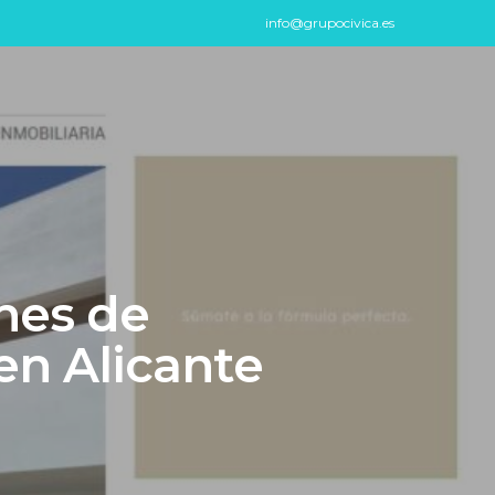
info@grupocivica.es
nes de
en Alicante