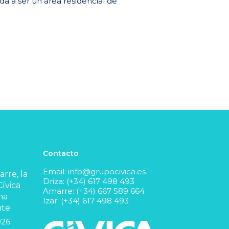
da a ser un área residencial de
Contacto
Email:
info@grupocivica.es
rre, la
Driza: (+34) 617 498 493
ívica
Amarre: (+34) 667 589 664
na
Izar: (+34) 617 498 493
nte
026