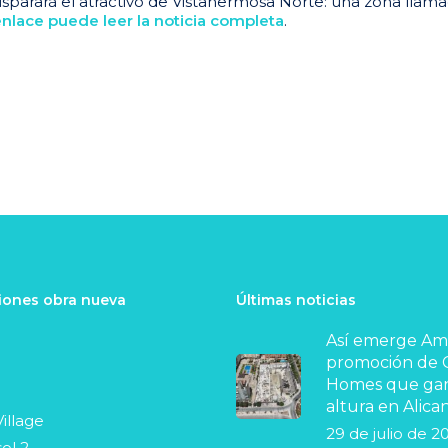
isparará el atractivo de Vistahermosa Norte: una zona llama
nlace puede leer la noticia completa
.
ones obra nueva
Últimas noticias
Así emerge Ama
promoción de C
Homes que ga
altura en Alica
illage
29 de julio de 2
ol 2