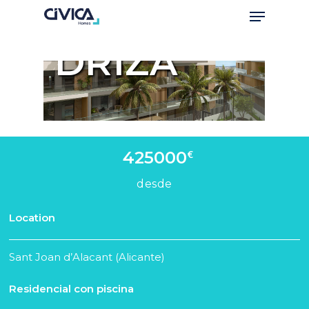
DRIZA
€
425000
desde
Location
Sant Joan d’Alacant (Alicante)
Residencial con piscina