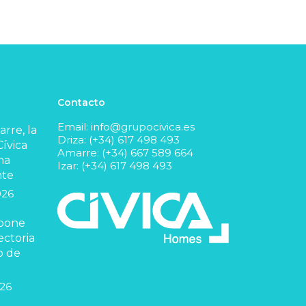
Contacto
Email:
info@grupocivica.es
rre, la
Driza: (+34) 617 498 493
ívica
Amarre: (+34) 667 589 664
na
Izar: (+34) 617 498 493
nte
026
 pone
ectoria
o de
026