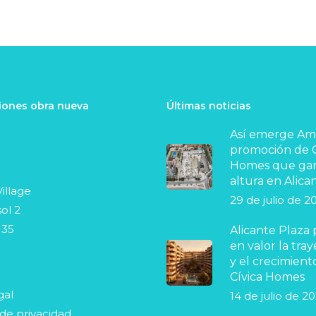
ones obra nueva
Últimas noticias
Así emerge Ama
promoción de C
Homes que ga
altura en Alica
illage
29 de julio de 2
ol 2
 35
Alicante Plaza
en valor la tray
y el crecimient
Cívica Homes
gal
14 de julio de 2
 de privacidad