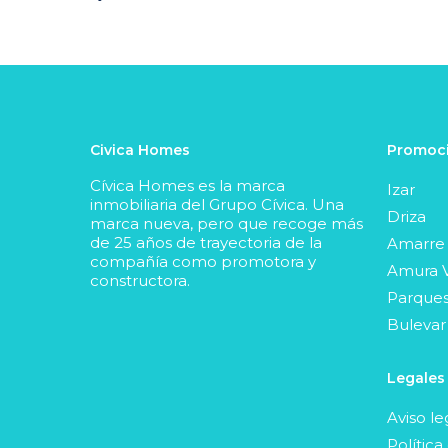
Civica Homes
Promoci
Cívica Homes es la marca
Izar
inmobiliaria del Grupo Cívica. Una
Driza
marca nueva, pero que recoge más
de 25 años de trayectoria de la
Amarre
compañía como promotora y
Amura V
constructora.
Parques
Bulevar
Legales
Aviso le
Política