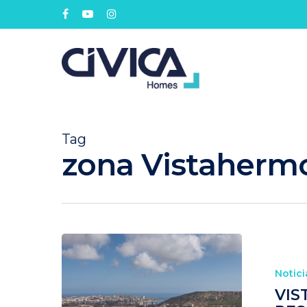
Tag
zona Vistahermo
Notici
VIS