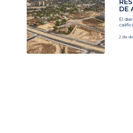
RES
DE 
El dia
calif
2 de d