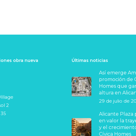
ones obra nueva
Últimas noticias
Así emerge Ama
promoción de C
Homes que ga
altura en Alica
illage
29 de julio de 2
ol 2
 35
Alicante Plaza
en valor la tray
y el crecimient
Cívica Homes