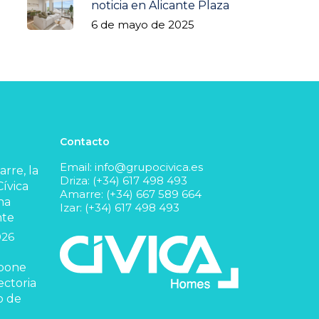
noticia en Alicante Plaza
6 de mayo de 2025
Contacto
Email:
info@grupocivica.es
rre, la
Driza: (+34) 617 498 493
ívica
Amarre: (+34) 667 589 664
na
Izar: (+34) 617 498 493
nte
026
 pone
ectoria
o de