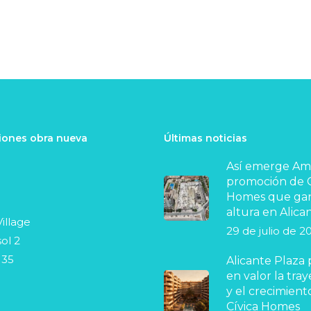
ones obra nueva
Últimas noticias
Así emerge Ama
promoción de C
Homes que ga
altura en Alica
illage
29 de julio de 2
ol 2
 35
Alicante Plaza
en valor la tray
y el crecimient
Cívica Homes