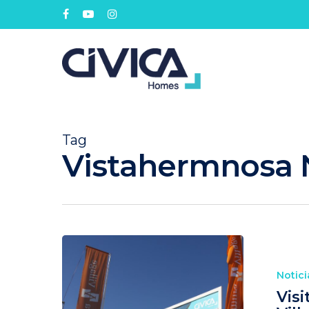
Tag
Vistahermnosa N
Notici
Visi