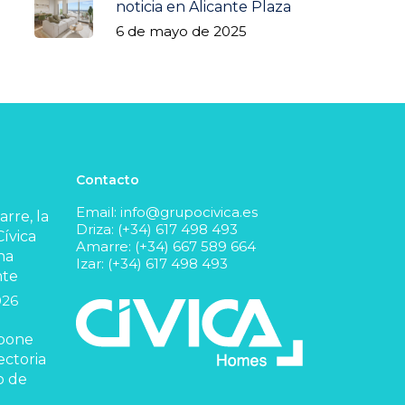
noticia en Alicante Plaza
6 de mayo de 2025
Contacto
Email:
info@grupocivica.es
rre, la
Driza: (+34) 617 498 493
ívica
Amarre: (+34) 667 589 664
na
Izar: (+34) 617 498 493
nte
026
 pone
ectoria
o de