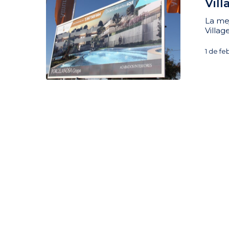
Vil
La me
Villa
1 de fe