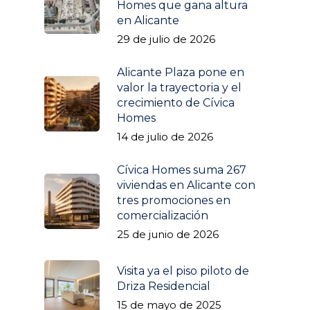
Homes que gana altura
en Alicante
29 de julio de 2026
Alicante Plaza pone en
valor la trayectoria y el
crecimiento de Cívica
Homes
14 de julio de 2026
Promociones
Izar
Quiénes somos
Cívica Homes suma 267
viviendas en Alicante con
Driza Residencial
Noticias
tres promociones en
Amarre
comercialización
Contacto
25 de junio de 2026
Amura Village
Parquesol 2
info@grupocivica.es
Visita ya el piso piloto de
Bulevar 35
Driza Residencial
15 de mayo de 2025