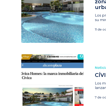
zon
urb
Los pr
su mi
11 de o
Notici
CÍV
Los m
lanza
7 de o