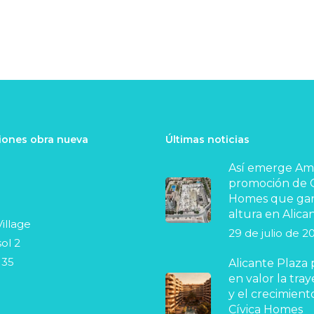
ones obra nueva
Últimas noticias
Así emerge Ama
promoción de C
Homes que ga
altura en Alica
illage
29 de julio de 2
ol 2
 35
Alicante Plaza
en valor la tray
y el crecimient
Cívica Homes