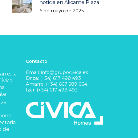
noticia en Alicante Plaza
6 de mayo de 2025
Contacto
Email:
info@grupocivica.es
rre, la
Driza: (+34) 617 498 493
ívica
Amarre: (+34) 667 589 664
na
Izar: (+34) 617 498 493
nte
026
 pone
ectoria
o de