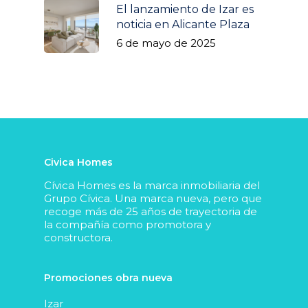
Quiénes somos
El lanzamiento de Izar es
Driza Residencial
noticia en Alicante Plaza
Noticias
6 de mayo de 2025
Amarre
Contacto
Amura Village
Parquesol 2
info@grupocivica.es
Bulevar 35
Civica Homes
Cívica Homes es la marca inmobiliaria del
Grupo Cívica. Una marca nueva, pero que
recoge más de 25 años de trayectoria de
la compañía como promotora y
constructora.
Promociones obra nueva
Izar