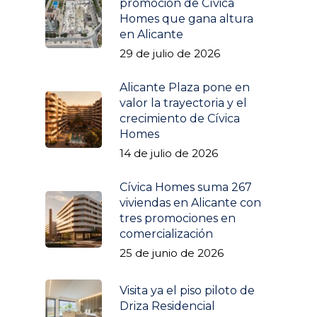
promoción de Cívica
Homes que gana altura
en Alicante
29 de julio de 2026
Alicante Plaza pone en
valor la trayectoria y el
crecimiento de Cívica
Homes
Promociones
14 de julio de 2026
Izar
Quiénes somos
Cívica Homes suma 267
Driza Residencial
viviendas en Alicante con
Noticias
tres promociones en
Amarre
comercialización
Contacto
Amura Village
25 de junio de 2026
Parquesol 2
info@grupocivica.es
Visita ya el piso piloto de
Bulevar 35
Driza Residencial